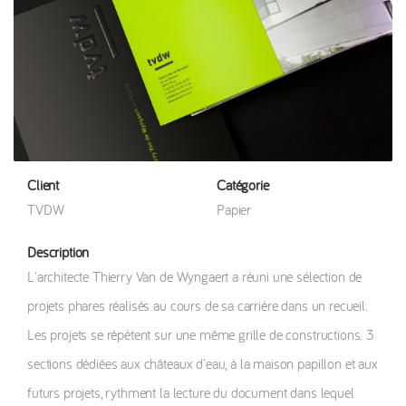
Client
Catégorie
TVDW
Papier
Description
L'architecte Thierry Van de Wyngaert a réuni une sélection de
projets phares réalisés au cours de sa carrière dans un recueil.
Les projets se répètent sur une même grille de constructions. 3
sections dédiées aux châteaux d'eau, à la maison papillon et aux
futurs projets, rythment la lecture du document dans lequel