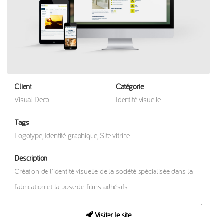
Client
Catégorie
Visual Deco
Identité visuelle
Tags
Logotype
,
Identité graphique
,
Site vitrine
Description
Création de l'identité visuelle de la société spécialisée dans la
fabrication et la pose de films adhésifs.
Visiter le site