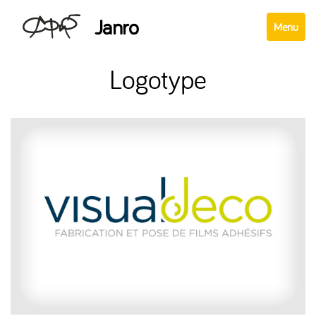
Janro
Afficher
Menu
le
menu
Logotype