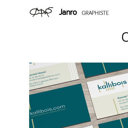
Janro
GRAPHISTE
C