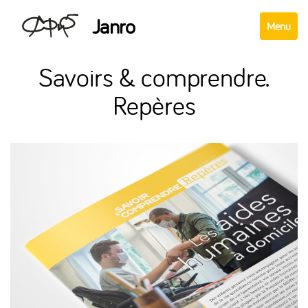
Janro
Afficher
Menu
le
menu
Savoirs & comprendre.
Repères